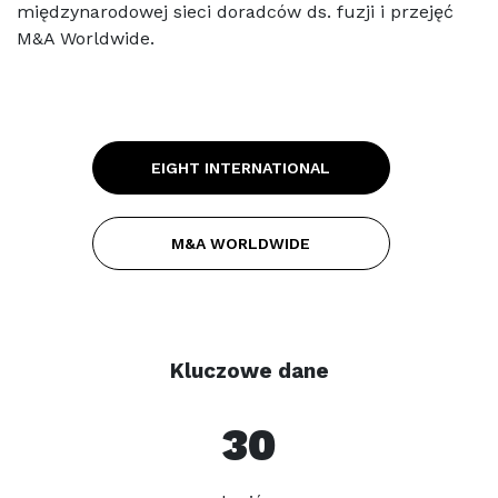
międzynarodowej sieci doradców ds. fuzji i przejęć
M&A Worldwide.
Wsparcie bieżące
Doradztwo prawne
EIGHT INTERNATIONAL
Doradztwo podatkowe dla firm
Księgowość, kadry i płace
M&A WORLDWIDE
Immigration 360°
Kluczowe dane
30