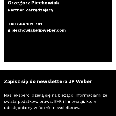
Grzegorz Piechowiak
Partner Zarządzający
+48 664 182 701
g.piechowiak@jpweber.com
Kluczowe dane
Zapisz się do newslettera JP Weber
49
Nasi eksperci dzielą się na bieżąco informacjami ze
świata podatków, prawa, B+R i innowacji, które
udostępniamy w formie newsletterów.
biur